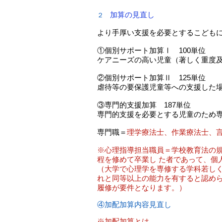
加算の見直し
２
より手厚い支援を必要とするこども
①個別サポート加算Ⅰ 100単位
ケアニーズの高い児童（著しく重度
②個別サポート加算Ⅱ 125単位
虐待等の要保護児童等への支援した
③専門的支援加算 187単位
専門的支援を必要とする児童のため
専門職＝
理学療法士、作業療法士、
​※心理指導担当職員＝学校教育法の
程を修めて卒業し た者であって、個
（大学で心理学を専修する学科若し
れと同等以上の能力を有すると認め
履修が要件となります。）
④加配加算内容見直し
※加配加算とは