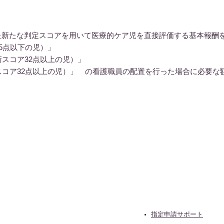
）
た新たな判定スコアを用いて医療的ケア児を直接評価する基本報酬
5点以下の児）」
2点以上の児）」
以上の児）」 の看護職員の配置を行った場合に必要な額
指定申請サポート