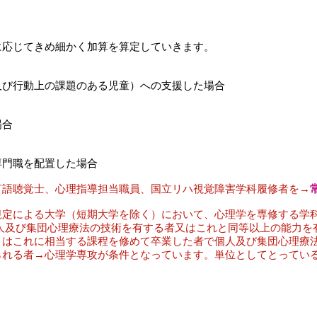
に応じてきめ細かく加算を算定していきます。
及び行動上の課題のある児童）への支援した場合
場合
専門職を配置した場合
言語聴覚士、心理指導担当職員、国立リハ視覚障害学科履修者を→
規定による大学（短期大学を除く）において、心理学を専修する学
人及び集団心理療法の技術を有する者又はこれと同等以上の能力を
くはこれに相当する課程を修めて卒業した者で個人及び集団心理療
られる者→心理学専攻が条件となっています。単位としてとってい