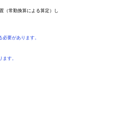
配置（常勤換算による算定）し
る必要があります。
ります。
。
。