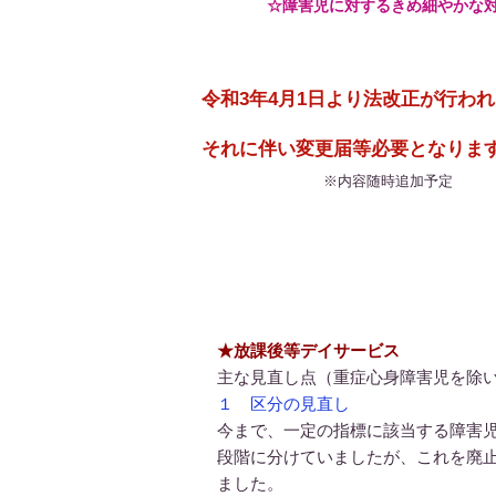
​
☆障害児に対するきめ細やかな
令和3年4月1日より法改正が行わ
​それに伴い変更届等必要となりま
​※内容随時追加予定
★放課後等デイサービス
主な見直し点（重症心身障害児を除
１ 区分の見直し
今まで、一定の指標に該当する障害児
段階に分けていましたが、これを廃
ました。