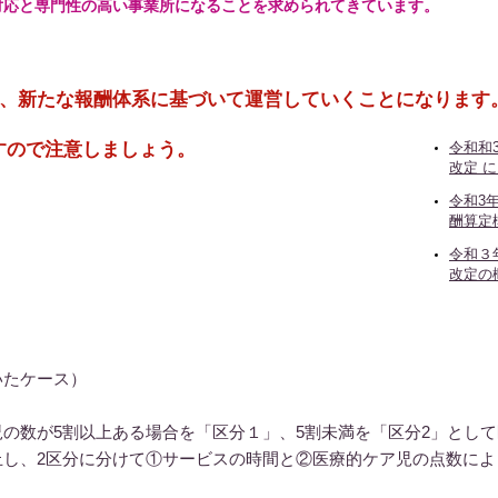
対応と専門性の高い事業所になることを求められてきています。
れ、新たな報酬体系に基づいて運営していくことになります
すので注意しましょう。
令和和
改定 
令和3
酬算定
令和３
改定の
いたケース）
の数が5割以上ある場合を「区分１」、5割未満を「区分2」として
止し、2区分に分けて①サービスの時間と②医療的ケア児の点数によ