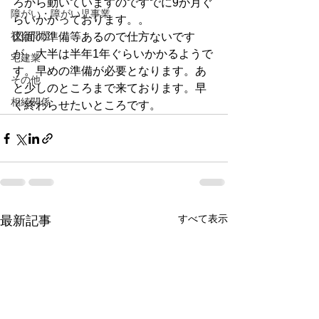
ろから動いていますのですでに9か月ぐ
障がい・障がい児事業
らいかかっております。。
社会問題
図面の準備等あるので仕方ないです
が、大半は半年1年ぐらいかかるようで
宅建業
す。早めの準備が必要となります。あ
その他
と少しのところまで来ております。早
相続関係
く終わらせたいところです。
すべて表示
最新記事