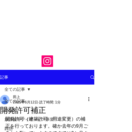
記事
全ての記事
田上
全ての記事
2025年6月12日
読了時間: 1分
開発許可補正
建設業
開発許可（建築許可　用途変更）の補
放課後等デイサービス事業
正を行っております。確か去年の9月ご
雑惑