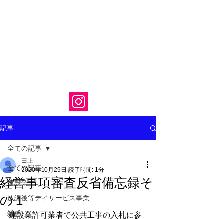
記事
全ての記事
田上
全ての記事
2020年10月29日
読了時間: 1分
経営事項審査反省備忘録そ
建設業
の１
放課後等デイサービス事業
雑惑
建設業許可業者で公共工事の入札に参