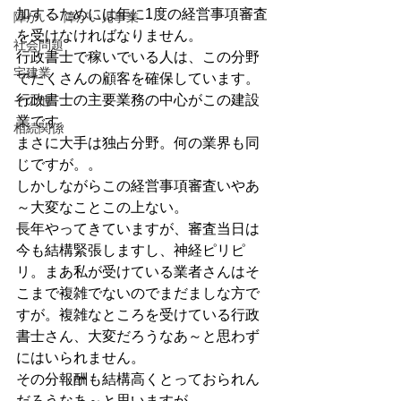
加するためには年に1度の経営事項審査
障がい・障がい児事業
を受けなければなりません。
社会問題
行政書士で稼いでいる人は、この分野
宅建業
でたくさんの顧客を確保しています。
行政書士の主要業務の中心がこの建設
その他
業です。
相続関係
まさに大手は独占分野。何の業界も同
じですが。。
しかしながらこの経営事項審査いやあ
～大変なことこの上ない。
長年やってきていますが、審査当日は
今も結構緊張しますし、神経ピリピ
リ。まあ私が受けている業者さんはそ
こまで複雑でないのでまだましな方で
すが。複雑なところを受けている行政
書士さん、大変だろうなあ～と思わず
にはいられません。
その分報酬も結構高くとっておられん
だろうなあ～と思いますが。