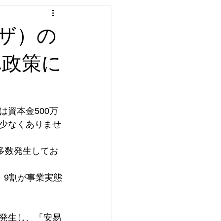
ザ）の
れ政策に
資本金500万
少なくありませ
多数発生してお
、9割が事業実態
発生し、「安易