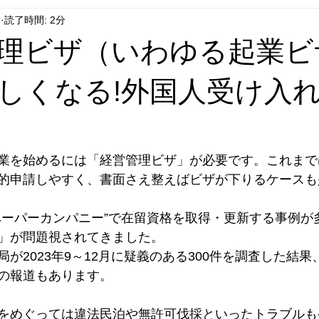
日
読了時間: 2分
理ビザ（いわゆる起業ビ
しくなる!外国人受け入
業を始めるには「経営管理ビザ」が必要です。これまでは
的申請しやすく、書面さえ整えばビザが下りるケースも
ペーパーカンパニー”で在留資格を取得・更新する事例が
」が問題視されてきました。
が2023年9～12月に疑義のある300件を調査した結果
の報道もあります。
をめぐっては違法民泊や無許可伐採といったトラブルも