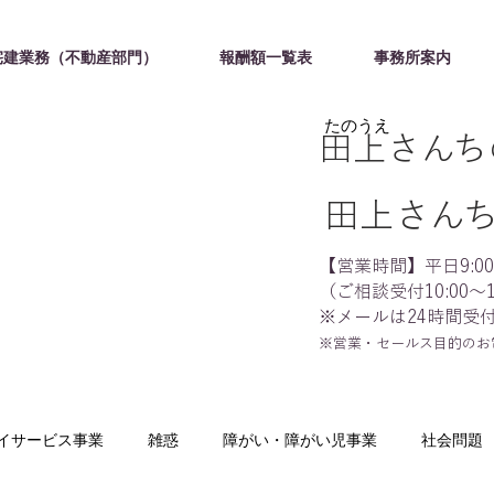
宅建業務（不動産部門）
報酬額一覧表
事務所案内
たのうえ
田上さんち
田上さん
【営業時間】平日9:00～
（ご相談受付10:00～1
※メールは24時間受
※営業・セールス目的のお
イサービス事業
雑惑
障がい・障がい児事業
社会問題