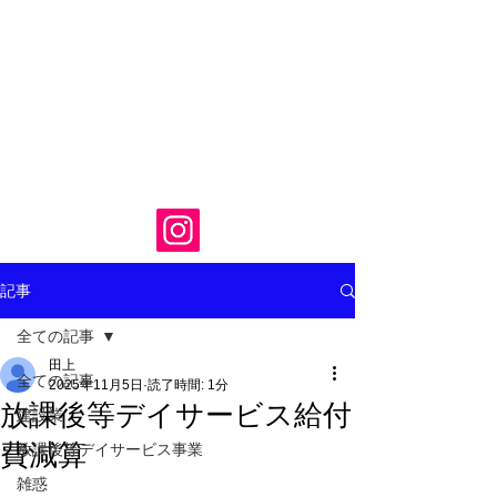
記事
全ての記事
田上
全ての記事
2025年11月5日
読了時間: 1分
放課後等デイサービス給付
建設業
費減算
放課後等デイサービス事業
雑惑