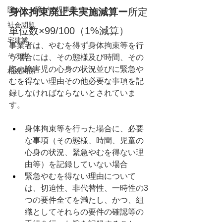
障がい・障がい児事業
身体拘束廃止未実施減算ー
所定
社会問題
単位数×99/100（1%減算）
宅建業
事業者は、やむを得ず身体拘束等を行
その他
う場合には、その態様及び時間、その
際の障害児の心身の状況並びに緊急や
相続関係
むを得ない理由その他必要な事項を記
録しなければならないとされていま
す。
身体拘束等を行った場合に、必要
な事項（その態様、時間、児童の
心身の状況、緊急やむを得ない理
由等）を記録していない場合
緊急やむを得ない理由について
は、切迫性、非代替性、一時性の3
つの要件全てを満たし、かつ、組
織としてそれらの要件の確認等の