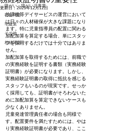
障がい・障がい児事業
更新日：
2025年12月12日
放課後等デイサービスの運営において
社会問題
は日々の人材確保が大きな課題になり
宅建業
ます。特に児童指導員の配置に関わる
その他
加配加算を算定する場合、単にスタッ
相続関係
フを採用するだけでは十分ではありま
せん。
加配加算を取得するためには、前職で
の実務経験を証明する書類（実務経験
証明書）が必要になります。しかし、
実務経験証明書の取得に抵抗を感じる
スタッフもいるのが現実です。せっか
く採用しても、証明書がそろわないた
めに加配加算を算定できないケースも
少なくありません。
児童発達管理責任者の場合も同様で
す。配置要件を満たすためには、やは
り実務経験証明書が必要であり、ここ