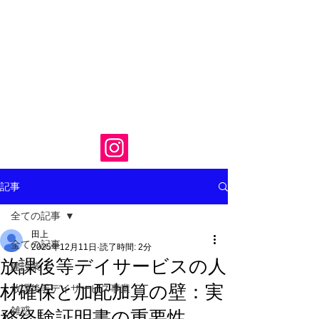
記事
全ての記事
田上
全ての記事
2025年12月11日
読了時間: 2分
放課後等デイサービスの人
建設業
材確保と加配加算の壁：実
放課後等デイサービス事業
雑惑
務経験証明書の重要性