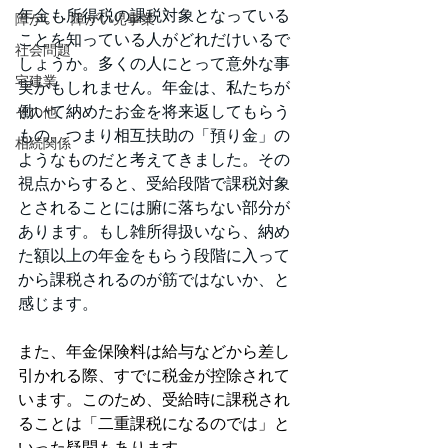
年金も所得税の課税対象となっている
障がい・障がい児事業
ことを知っている人がどれだけいるで
社会問題
しょうか。多くの人にとって意外な事
宅建業
実かもしれません。年金は、私たちが
働いて納めたお金を将来返してもらう
その他
もの、つまり相互扶助の「預り金」の
相続関係
ようなものだと考えてきました。その
視点からすると、受給段階で課税対象
とされることには腑に落ちない部分が
あります。もし雑所得扱いなら、納め
た額以上の年金をもらう段階に入って
から課税されるのが筋ではないか、と
感じます。
また、年金保険料は給与などから差し
引かれる際、すでに税金が控除されて
います。このため、受給時に課税され
ることは「二重課税になるのでは」と
いった疑問もあります。