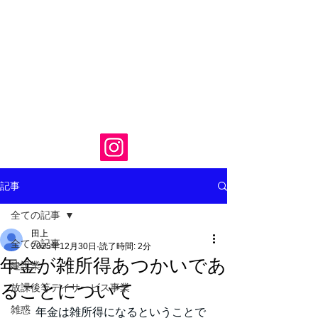
記事
全ての記事
田上
全ての記事
2025年12月30日
読了時間: 2分
年金が雑所得あつかいであ
建設業
ることについて
放課後等デイサービス事業
雑惑
　年金は雑所得になるということで