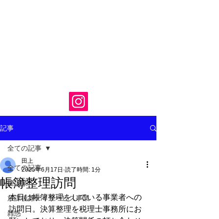
記事
全ての記事
田上
全ての記事
2025年6月17日
読了時間: 1分
帳簿整理訪問
建設業
本日は帳簿整理をしている事業者への
放課後等デイサービス事業
訪問日。決算整理を税理士事務所にお
雑惑