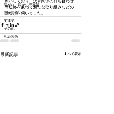
願いしており、決算関係の打ち合わせ
障がい・障がい児事業
等連絡を兼ねて新たな取り組みなどの
社会問題
話などを伺いました。
宅建業
その他
相続関係
すべて表示
最新記事