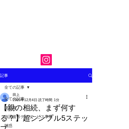
記事
全ての記事
田上
全ての記事
2025年12月4日
読了時間: 1分
【親の相続、まず何す
建設業
る？】超シンプル5ステッ
放課後等デイサービス事業
雑惑
プ