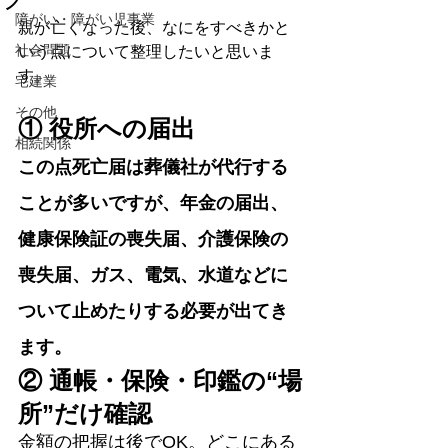
障がい・障がい児事業
親が亡くなった後、なにをすべきかと
社会問題
いう点について整理したいと思いま
す。
宅建業
その他
① 役所への届出
相続関係
この点死亡届は葬儀社が代行する
ことが多いですが、年金の届出、
健康保険証の喪失届、介護保険の
喪失届、ガス、電気、水道などに
ついて止めたりする必要が出てき
ます。
② 通帳・保険・印鑑の“場
所”だけ確認
金額の把握は後でOK。どこにある