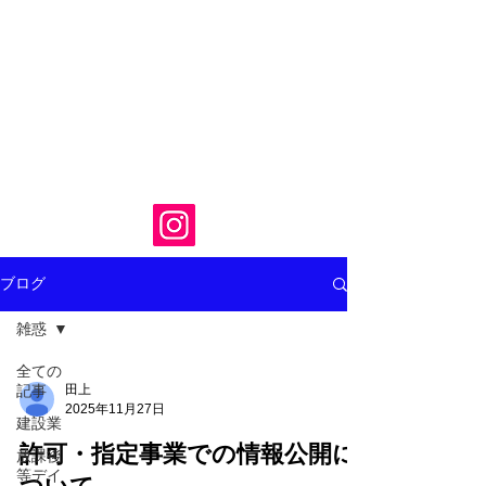
ブログ
雑惑
全ての
記事
田上
2025年11月27日
建設業
許可・指定事業での情報公開に
放課後
等デイ