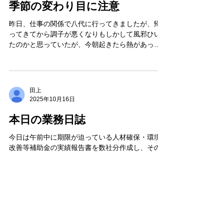
季節の変わり目に注意
昨日、仕事の関係で八代に行ってきましたが、帰
ってきてから調子が悪くなりもしかして風邪ひい
たのかと思っていたが、今朝起きたら熱があった
のでびっくり。期限が３１日締め日のが１件残っ
ているのでそれを終わらせて早々と休むことにし
ます。
田上
2025年10月16日
本日の業務日誌
今日は午前中に期限が迫っている人材確保・環境
改善等補助金の実績報告書を数社分作成し、その
後、経営事項審査書類を提出しました。午後から
は不動産関連のパソコン実務講習会に参加し、ネ
ットを活用した契約書作成について学びました。
期限のある作業が続きますが、優先順位を意識し
ながら明日以降も着実に進めていきたいと思いま
田上
す。
2021年1月12日