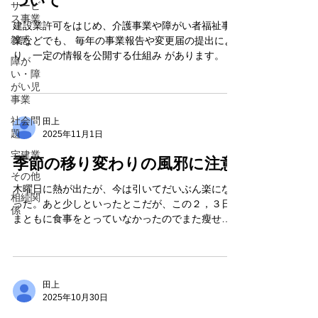
ついて
サービ
ス事業
建設業許可をはじめ、介護事業や障がい者福祉事
雑惑
業などでも、 毎年の事業報告や変更届の提出によ
り、一定の情報を公開する仕組み があります。 個
障が
人情報は保護されますが、事業内容や実績、経営
い・障
状況などの必要な情報は閲覧可能です。 これは、
がい児
事業
高額な契約や公共性の高い事業を行う以上、 事業
者として透明性を確保するための制度 です。 事業
社会問
田上
者は、情報公開のルールや届出義務を理解し、正
題
2025年11月1日
しく運用することが大切です。
宅建業
季節の移り変わりの風邪に注意
その他
木曜日に熱が出たが、今は引いてだいぶん楽にな
相続関
った。あと少しといったとこだが、この２，３日
係
まともに食事をとっていなかったのでまた瘦せて
しまったようだ。。 本日も寝て安静にしておこう
かと思ったがワールドシリーズ見ていたら面白す
ぎて最後まで見てしまった。。 仕事は前倒しで進
めているので大丈夫ですが、来週から頑張りま
田上
す。
2025年10月30日